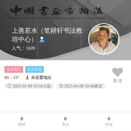
上善若水（笔耕轩书法教
培中心）
人气：1609
会员登记
认证会员
ID：337
未设置地址
关 注
2025-01-09 10:44入驻
2025-01-09 10:44来过
0
0
0
粉丝
关注
好友