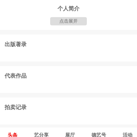
个人简介
昵称：
上善若水（笔耕轩书法教培中心）
点击展开
UID：
337
出版著录
级别：
认证会员
角色：
会员登记
性别：
男
代表作品
总共发贴：
0 篇
生日：
拍卖记录
注册日期：
2025-01-09 10:44:52
最后登录：
2025-01-09 10:44:52
地址：
头条
艺分享
展厅
德艺号
活动